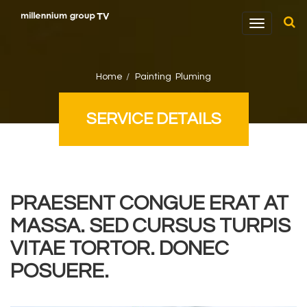
T
o
g
g
Home
Painting
,
Pluming
l
e
SERVICE DETAILS
n
a
v
i
g
PRAESENT CONGUE ERAT AT
a
MASSA. SED CURSUS TURPIS
t
i
VITAE TORTOR. DONEC
o
POSUERE.
n