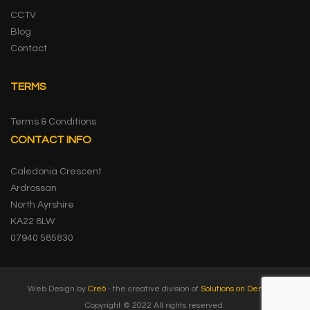
CCTV
Blog
Contact
TERMS
Terms & Conditions
CONTACT INFO
Caledonia Crescent
Ardrossan
North Ayrshire
KA22 8LW
07940 585830
Web Design by
Creō
- the creative division of
Solutions on Demand
.
Copyright © 2022 All rights reserved.