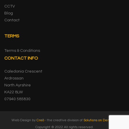
CCTV
Blog
Contact
TERMS
Terms & Conditions
CONTACT INFO
Caledonia Crescent
Ardrossan
North Ayrshire
KA22 8LW
07940 585830
Web Design by
Creō
- the creative division of
Solutions on Demand
.
Copyright © 2022 All rights reserved.