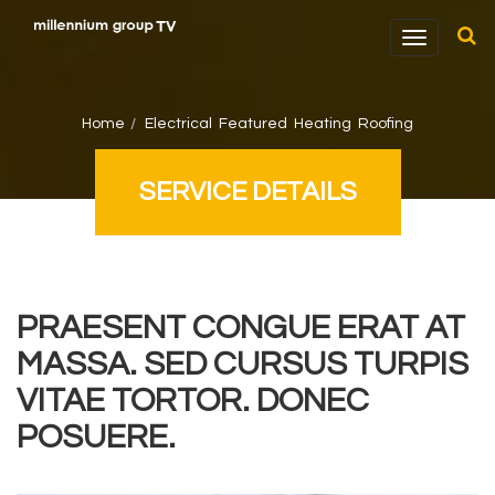
T
o
g
g
Home
Electrical
,
Featured
,
Heating
,
Roofing
l
e
SERVICE DETAILS
n
a
v
i
g
PRAESENT CONGUE ERAT AT
a
MASSA. SED CURSUS TURPIS
t
i
VITAE TORTOR. DONEC
o
POSUERE.
n